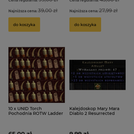
Cena regularna:
Cena regularna:
39,00 zł
27,99 zł
Najniższa cena:
Najniższa cena:
Ho
S
do koszyka
do koszyka
1
10 x UNID Torch
Kalejdoskop Mary Mara
Pochodnia ROTW Ladder
Diablo 2 Resurrected
D2R Diablo 2
ROTW Ladder