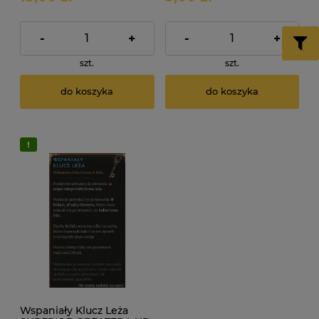
-
+
-
+
szt.
szt.
do koszyka
do koszyka
Wspaniały Klucz Leża