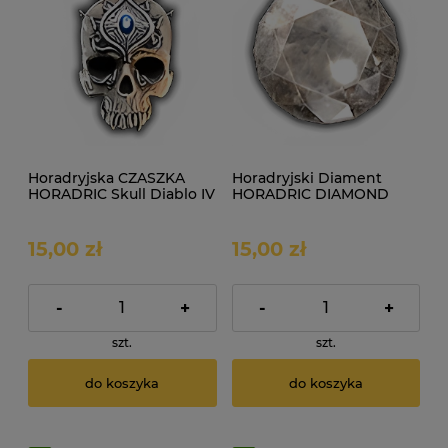
Horadryjska CZASZKA
Horadryjski Diament
HORADRIC Skull Diablo IV
HORADRIC DIAMOND
SEZON
Diablo IV SEZON
15,00 zł
15,00 zł
-
+
-
+
szt.
szt.
do koszyka
do koszyka