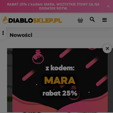
RABAT 25% z kodem MARA. WSZYSTKIE ITEMY SĄ NA
×
DODATEK ROTW.
Nowości
✕
Opcje przeglądania
+
Aktywne filtry:
Nowości