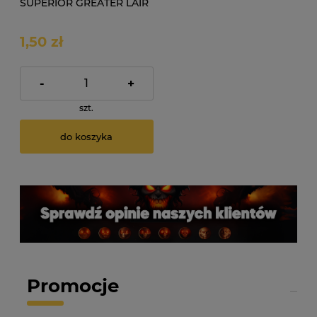
SUPERIOR GREATER LAIR
KEY DIABLO 4 SEZON
1,50 zł
-
+
szt.
do koszyka
Promocje