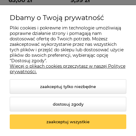
65,00 zł
9,99 zł
149,00 zł
15,00 zł
Cena regularna:
Cena regularna:
Dbamy o Twoją prywatność
99,00 zł
8,00 zł
Najniższa cena:
Najniższa cena:
Pliki cookies i pokrewne im technologie umożliwiają
poprawne działanie strony i pomagają nam
do koszyka
do koszyka
dostosować ofertę do Twoich potrzeb. Możesz
zaakceptować wykorzystanie przez nas wszystkich
tych plików i przejść do sklepu lub dostosować użycie
plików do swoich preferencji, wybierając opcję
"Dostosuj zgody".
Więcej o plikach cookies przeczytasz w naszej Polityce
prywatności.
Informacje
zaakceptuj tylko niezbędne
Płatności i dostawa
dostosuj zgody
O nas
zaakceptuj wszystkie