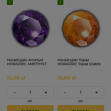
Horadryjski Ametyst
Horadryjski Topaz
HORADRIC AMETHYST
HORADRIC Topaz Diablo
Diablo IV SEZON
IV SEZON
15,00 zł
15,00 zł
-
+
-
+
szt.
szt.
do koszyka
do koszyka