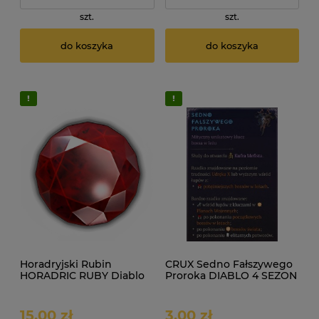
szt.
szt.
do koszyka
do koszyka
Horadryjski Rubin
CRUX Sedno Fałszywego
HORADRIC RUBY Diablo
Proroka DIABLO 4 SEZON
IV SEZON
15,00 zł
3,00 zł