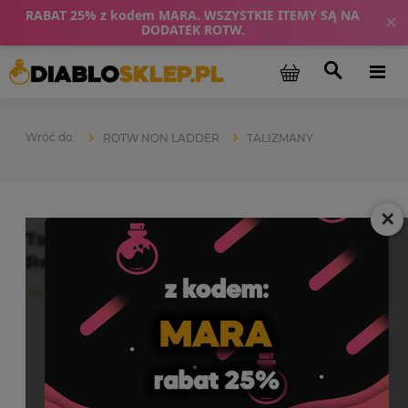
RABAT 25% z kodem MARA. WSZYSTKIE ITEMY SĄ NA
×
DODATEK ROTW.
ROTW NON LADDER
TALIZMANY
✕
Talizman 20 Life SC D2R Diablo 2
Resurrected ROTW Non Ladder