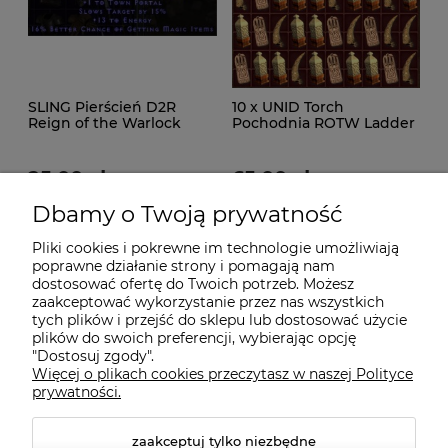
SLING Pierścień D2R
10 x UNID Torch
Reign of the Warlock
Pochodnia ROTW Ladder
LADDER
D2R Diablo 2
25,00 zł
65,00 zł
Dbamy o Twoją prywatność
99,00 zł
149,00 zł
Cena regularna:
Cena regularna:
39,00 zł
99,00 zł
Najniższa cena:
Najniższa cena:
Pliki cookies i pokrewne im technologie umożliwiają
poprawne działanie strony i pomagają nam
do koszyka
do koszyka
dostosować ofertę do Twoich potrzeb. Możesz
zaakceptować wykorzystanie przez nas wszystkich
tych plików i przejść do sklepu lub dostosować użycie
plików do swoich preferencji, wybierając opcję
"Dostosuj zgody".
Więcej o plikach cookies przeczytasz w naszej Polityce
prywatności.
Informacje
zaakceptuj tylko niezbędne