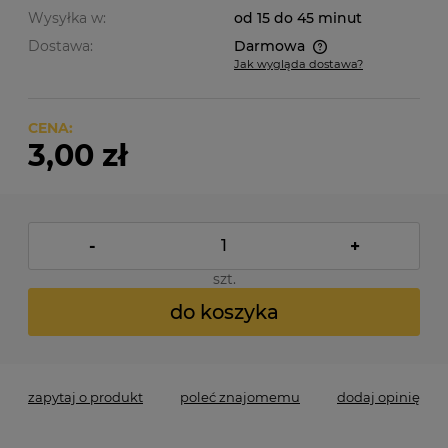
Wysyłka w:
od 15 do 45 minut
Dostawa:
Darmowa
Jak wygląda dostawa?
Cena nie zawiera ewentualnych kosztów płatności
CENA:
3,00 zł
-
+
szt.
do koszyka
zapytaj o produkt
poleć znajomemu
dodaj opinię