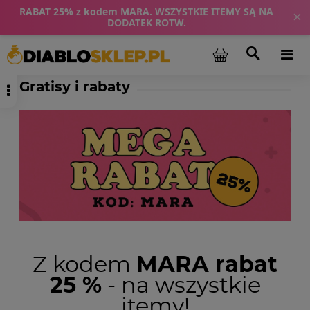
RABAT 25% z kodem MARA. WSZYSTKIE ITEMY SĄ NA
×
DODATEK ROTW.
Gratisy i rabaty
Z kodem
MARA rabat
25 %
- na wszystkie
itemy!