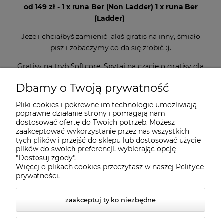
od 149 zł - 1 x runa Ber (Non Ladder) 1 x runa Ber
(Ladder)
Jeżeli chciałbyś zamienić jakiś gratis na inny, śmiało
pisz i zobaczymy co da się zrobić :).
Gratisy na tryb Softcore. Spytaj na czacie o gratisy dla
zamówień na tryb Hardcore.
Dbamy o Twoją prywatność
Pliki cookies i pokrewne im technologie umożliwiają
poprawne działanie strony i pomagają nam
dostosować ofertę do Twoich potrzeb. Możesz
zaakceptować wykorzystanie przez nas wszystkich
tych plików i przejść do sklepu lub dostosować użycie
plików do swoich preferencji, wybierając opcję
"Dostosuj zgody".
Więcej o plikach cookies przeczytasz w naszej Polityce
Informacje
prywatności.
zaakceptuj tylko niezbędne
Płatności i dostawa