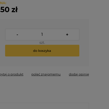
NA:
,50 zł
-
+
szt.
do koszyka
pytaj o produkt
poleć znajomemu
dodaj opinię