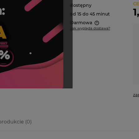
CE
Dostępność:
dostępny
1
Wysyłka w:
od 15 do 45 minut
Dostawa:
Darmowa
Jak wygląda dostawa?
Cena nie zawiera ewentualnych
kosztów płatności
za
produkcie (0)
a ewentualnych