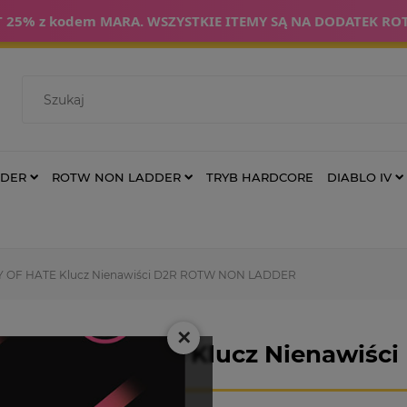
 25% z kodem MARA. WSZYSTKIE ITEMY SĄ NA DODATEK RO
DDER
ROTW NON LADDER
TRYB HARDCORE
DIABLO IV
Y OF HATE Klucz Nienawiści D2R ROTW NON LADDER
✕
KEY OF HATE Klucz Nienawiś