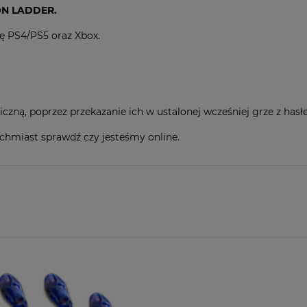
i
NON LADDER.
ę PS4/PS5 oraz Xbox.
zną, poprzez przekazanie ich w ustalonej wcześniej grze z hasł
ychmiast sprawdź czy jesteśmy online.