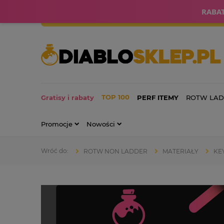
RABAT
Gratisy i rabaty
PERF ITEMY
ROTW LA
Promocje
Nowości
ROTW NON LADDER
MATERIAŁY
KE