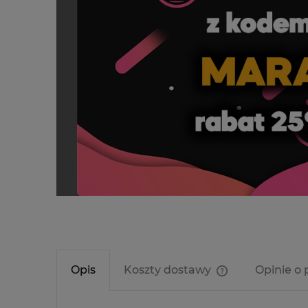
Opis
Koszty dostawy
Opinie o 
Cena nie zawier