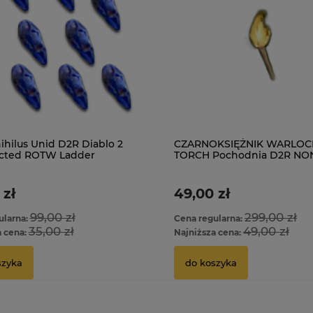
ihilus Unid D2R Diablo 2
CZARNOKSIĘŻNIK WARLOC
ected ROTW Ladder
TORCH Pochodnia D2R NO
LADDER ROTW
 zł
49,00 zł
99,00 zł
299,00 zł
ularna:
Cena regularna:
35,00 zł
49,00 zł
a cena:
Najniższa cena:
szyka
do koszyka