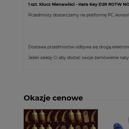
kosztów płatnośc
1 szt. Klucz Nienawiści - Hate Key D2R ROTW 
Przedmioty dostarczamy na platformę PC, konsol
Dostawa przedmiotów odbywa się drogą elektronic
Jeżeli zależy Ci aby dostać swoje zamówienie nat
Okazje cenowe