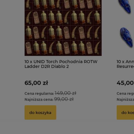
10 x UNID Torch Pochodnia ROTW
10 x Ann
Ladder D2R Diablo 2
Resurr
65,00 zł
45,00
149,00 zł
Cena regularna:
Cena reg
99,00 zł
Najniższa cena:
Najniższ
do koszyka
do ko