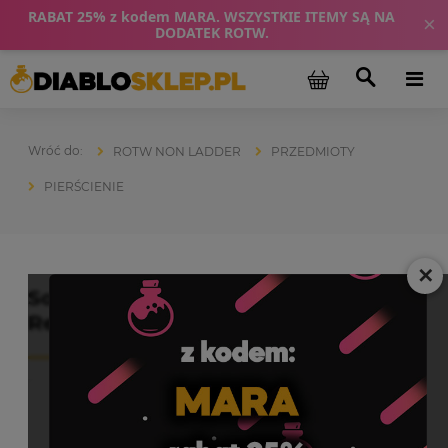
RABAT 25% z kodem MARA. WSZYSTKIE ITEMY SĄ NA
×
DODATEK ROTW.
ROTW NON LADDER
PRZEDMIOTY
PIERŚCIENIE
✕
Soj Kamień Jordana Diablo 2
Resurrected ROTW Non Ladder