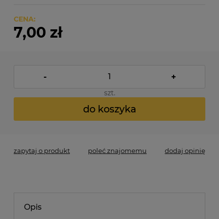
CENA:
7,00 zł
-
+
szt.
do koszyka
zapytaj o produkt
poleć znajomemu
dodaj opinię
Opis