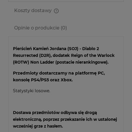
Koszty dostawy
Cena nie zawiera ewentualnych kosztów płatności
Opinie o produkcie (0)
Pierścień Kamień Jordana (SOJ) - Diablo 2
Resurrected (D2R), dodatek Reign of the Warlock
(ROTW) Non Ladder (postacie nierankingowe).
Przedmioty dostarczamy na platformę PC,
konsolę PS4/PS5 oraz Xbox.
Statystyki losowe.
Dostawa przedmiotów odbywa się drogą
elektroniczną, poprzez przekazanie ich w ustalonej
wcześniej grze z hasłem.