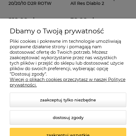
20/20/10 D2R ROTW
All Res Diablo 2
Ladder
Resurrected D2R ROTW
Ladder
219,00 zł
39,00 zł
Dbamy o Twoją prywatność
249,00 zł
99,00 zł
Cena regularna:
Cena regularna:
249,00 zł
45,00 zł
Najniższa cena:
Najniższa cena:
Pliki cookies i pokrewne im technologie umożliwiają
poprawne działanie strony i pomagają nam
do koszyka
do koszyka
dostosować ofertę do Twoich potrzeb. Możesz
zaakceptować wykorzystanie przez nas wszystkich
tych plików i przejść do sklepu lub dostosować użycie
plików do swoich preferencji, wybierając opcję
"Dostosuj zgody".
Więcej o plikach cookies przeczytasz w naszej Polityce
prywatności.
Informacje
zaakceptuj tylko niezbędne
Płatności i dostawa
dostosuj zgody
O nas
zaakceptuj wszystkie