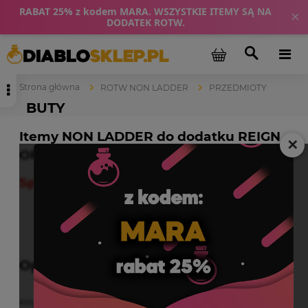
RABAT 25% z kodem MARA. WSZYSTKIE ITEMY SĄ NA
×
DODATEK ROTW.
Strona główna
ROTW NON LADDER
PRZEDMIOTY
BUTY
Itemy NON LADDER do dodatku REIGN
✕
OF THE WARLOCK.
Sprawdź informacje o dodatku! (klik)
Opcje przeglądania
+
Aktywne filtry: