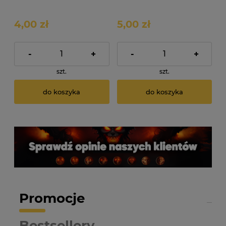
ROTW Non Ladder
Ladder
4,00 zł
5,00 zł
-
+
-
+
szt.
szt.
do koszyka
do koszyka
Promocje
Bestsellery