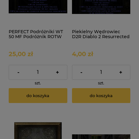
PERFECT Podróżniki WT
Piekielny Wędrowiec
50 MF Podróżnik ROTW
D2R Diablo 2 Resurrected
Non Ladder
ROTW Non Ladder
25,00 zł
4,00 zł
-
+
-
+
szt.
szt.
do koszyka
do koszyka