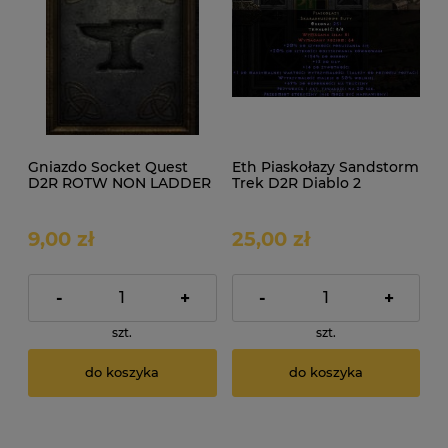
Gniazdo Socket Quest
Eth Piaskołazy Sandstorm
D2R ROTW NON LADDER
Trek D2R Diablo 2
Resurrected ROTW Non
Ladder
9,00 zł
25,00 zł
-
+
-
+
szt.
szt.
do koszyka
do koszyka