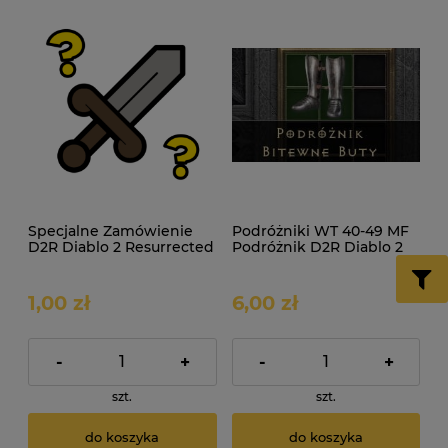
Specjalne Zamówienie
Podróżniki WT 40-49 MF
D2R Diablo 2 Resurrected
Podróżnik D2R Diablo 2
ROTW Non Ladder
Resurrected ROTW Non
Ladder
1,00 zł
6,00 zł
-
+
-
+
szt.
szt.
do koszyka
do koszyka