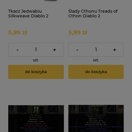
Tkacz Jedwabiu
Ślady Cthonu Treads of
Silkweave Diablo 2
Cthon Diablo 2
Resurrected D2R ROTW
Resurrected D2R ROTW
Non Ladder
Non Ladder
5,99 zł
5,99 zł
-
+
-
+
szt.
szt.
do koszyka
do koszyka