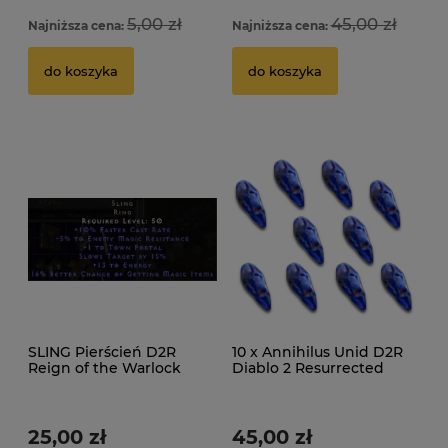
5,00 zł
45,00 zł
Najniższa cena:
Najniższa cena:
Ho
S
do koszyka
do koszyka
1
SLING Pierścień D2R
10 x Annihilus Unid D2R
Reign of the Warlock
Diablo 2 Resurrected
LADDER
ROTW Ladder
25,00 zł
45,00 zł