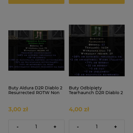
Buty Aldura D2R Diablo 2
Buty Odbipięty
Resurrected ROTW Non
Tearhaunch D2R Diablo 2
Ladder
Resurrected ROTW Non
Ladder
3,00 zł
4,00 zł
-
+
-
+