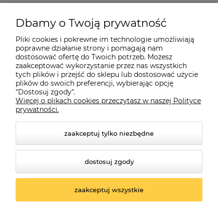
99,00 zł
99,00 zł
Cena regularna:
Cena regularna:
Dbamy o Twoją prywatność
39,00 zł
35,00 zł
Najniższa cena:
Najniższa cena:
Pliki cookies i pokrewne im technologie umożliwiają
poprawne działanie strony i pomagają nam
do koszyka
do koszyka
dostosować ofertę do Twoich potrzeb. Możesz
zaakceptować wykorzystanie przez nas wszystkich
tych plików i przejść do sklepu lub dostosować użycie
plików do swoich preferencji, wybierając opcję
"Dostosuj zgody".
Więcej o plikach cookies przeczytasz w naszej Polityce
prywatności.
Informacje
zaakceptuj tylko niezbędne
Płatności i dostawa
dostosuj zgody
O nas
zaakceptuj wszystkie