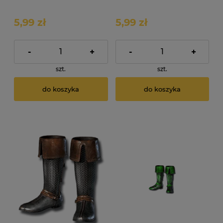
Resurrected D2R ROTW
ROTW Non Ladder
Non Ladder
5,99 zł
5,99 zł
-
+
-
+
szt.
szt.
do koszyka
do koszyka