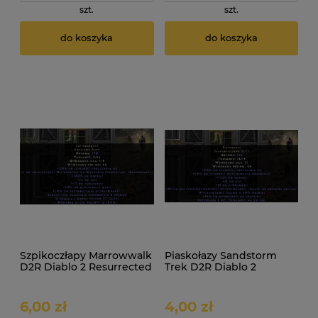
szt.
szt.
do koszyka
do koszyka
Szpikoczłapy Marrowwalk
Piaskołazy Sandstorm
D2R Diablo 2 Resurrected
Trek D2R Diablo 2
ROTW Non Ladder
Resurrected ROTW Non
Ladder
6,00 zł
4,00 zł