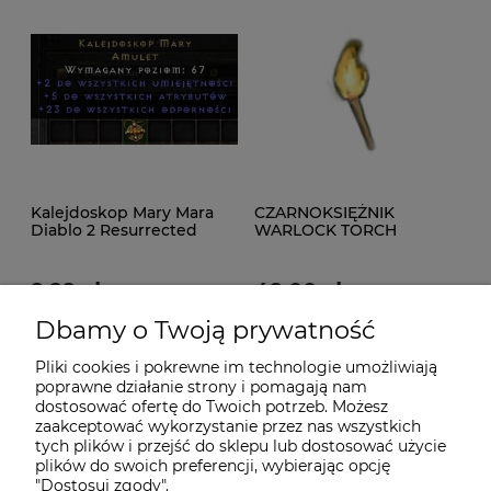
Kalejdoskop Mary Mara
CZARNOKSIĘŻNIK
Diablo 2 Resurrected
WARLOCK TORCH
ROTW Ladder
Pochodnia D2R NON
LADDER ROTW
9,99 zł
49,00 zł
Dbamy o Twoją prywatność
15,00 zł
299,00 zł
Cena regularna:
Cena regularna:
8,00 zł
49,00 zł
Najniższa cena:
Najniższa cena:
Pliki cookies i pokrewne im technologie umożliwiają
poprawne działanie strony i pomagają nam
do koszyka
do koszyka
dostosować ofertę do Twoich potrzeb. Możesz
zaakceptować wykorzystanie przez nas wszystkich
tych plików i przejść do sklepu lub dostosować użycie
plików do swoich preferencji, wybierając opcję
"Dostosuj zgody".