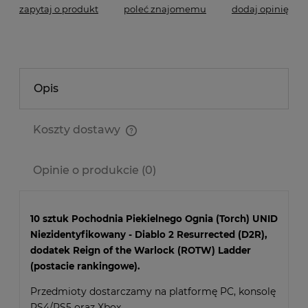
zapytaj o produkt
poleć znajomemu
dodaj opinię
Opis
Koszty dostawy
Cena nie zawiera ewentualnych kosztów płatności
Opinie o produkcie (0)
10 sztuk Pochodnia Piekielnego Ognia (Torch) UNID
Niezidentyfikowany - Diablo 2 Resurrected (D2R),
dodatek Reign of the Warlock (ROTW) Ladder
(postacie rankingowe).
Przedmioty dostarczamy na platformę PC, konsolę
PS4/PS5 oraz Xbox.