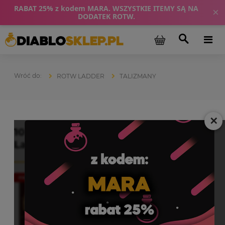
RABAT 25% z kodem MARA. WSZYSTKIE ITEMY SĄ NA
×
DODATEK ROTW.
ROTW LADDER
TALIZMANY
✕
10 x UNID Torch Pochodnia ROTW
Ladder D2R Diablo 2
PROMOCJA