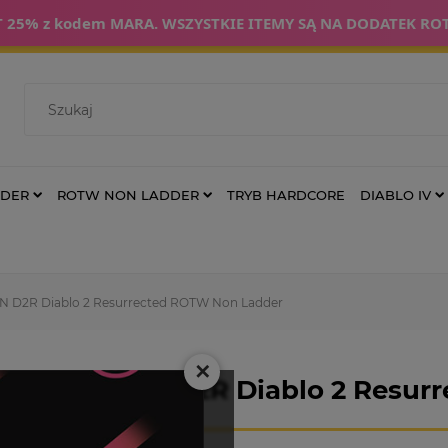
 25% z kodem MARA. WSZYSTKIE ITEMY SĄ NA DODATEK RO
DDER
ROTW NON LADDER
TRYB HARDCORE
DIABLO IV
 D2R Diablo 2 Resurrected ROTW Non Ladder
✕
Runa AMN D2R Diablo 2 Resur