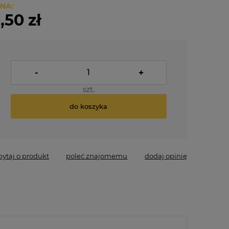
NA:
,50 zł
-
+
szt.
do koszyka
pytaj o produkt
poleć znajomemu
dodaj opinię