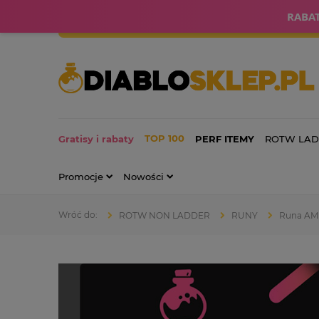
RABAT
Gratisy i rabaty
PERF ITEMY
ROTW LA
Promocje
Nowości
ROTW NON LADDER
RUNY
Runa AMN