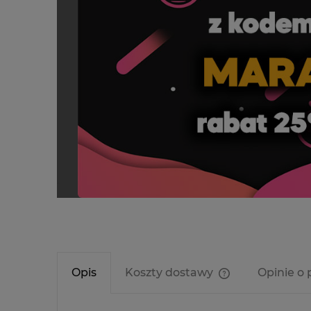
Opis
Koszty dostawy
Opinie o 
Cena nie zawier