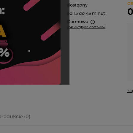
CE
Dostępność:
dostępny
0
Wysyłka w:
od 15 do 45 minut
Dostawa:
Darmowa
Jak wygląda dostawa?
Cena nie zawiera ewentualnych
kosztów płatności
za
produkcie (0)
a ewentualnych