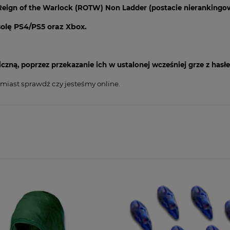
i
 Reign of the Warlock (ROTW) Non Ladder (postacie nierankingow
olę PS4/PS5 oraz Xbox.
ną, poprzez przekazanie ich w ustalonej wcześniej grze z hasł
hmiast sprawdź czy jesteśmy online.