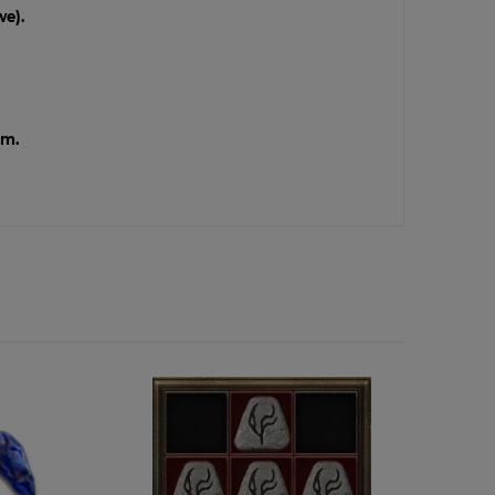
e).
em.