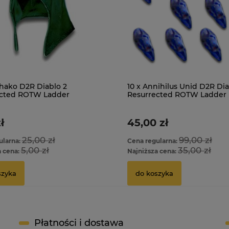
hako D2R Diablo 2
10 x Annihilus Unid D2R Dia
ected ROTW Ladder
Resurrected ROTW Ladder
ł
45,00 zł
25,00 zł
99,00 zł
ularna:
Cena regularna:
5,00 zł
35,00 zł
a cena:
Najniższa cena:
szyka
do koszyka
Płatności i dostawa