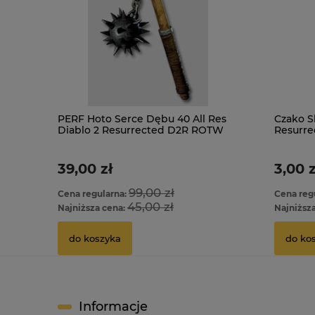
PERF Hoto Serce Dębu 40 All Res
Czako S
Diablo 2 Resurrected D2R ROTW
Resurr
Ladder
39,00 zł
3,00 z
99,00 zł
Cena regularna:
Cena reg
45,00 zł
Najniższa cena:
Najniższ
do koszyka
do ko
Informacje