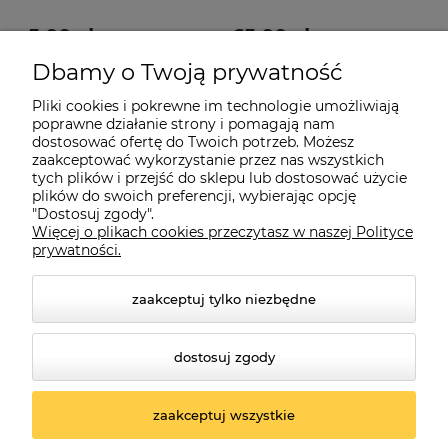
5,00 zł
65,00 zł
Dbamy o Twoją prywatność
25,00 zł
149,00 zł
Cena regularna:
Cena regularna:
5,99 zł
99,00 zł
Najniższa cena:
Najniższa cena:
Pliki cookies i pokrewne im technologie umożliwiają
poprawne działanie strony i pomagają nam
do koszyka
do koszyka
dostosować ofertę do Twoich potrzeb. Możesz
zaakceptować wykorzystanie przez nas wszystkich
tych plików i przejść do sklepu lub dostosować użycie
plików do swoich preferencji, wybierając opcję
"Dostosuj zgody".
Więcej o plikach cookies przeczytasz w naszej Polityce
prywatności.
Informacje
zaakceptuj tylko niezbędne
Płatności i dostawa
dostosuj zgody
O nas
zaakceptuj wszystkie