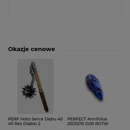
Okazje cenowe
PERF Hoto Serce Dębu 40
PERFECT Annihilus
All Res Diablo 2
20/20/10 D2R ROTW
Resurrected D2R ROTW
Ladder