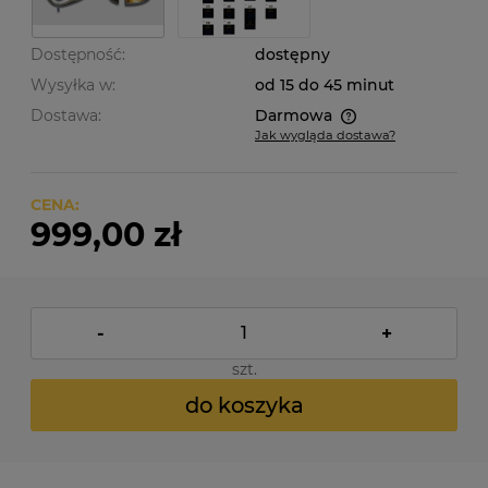
Dostępność:
dostępny
Wysyłka w:
od 15 do 45 minut
Dostawa:
Darmowa
Jak wygląda dostawa?
Cena nie zawiera ewentualnych kosztów płatności
CENA:
999,00 zł
-
+
szt.
do koszyka