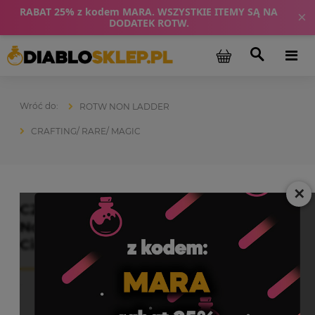
RABAT 25% z kodem MARA. WSZYSTKIE ITEMY SĄ NA
×
DODATEK ROTW.
ROTW NON LADDER
CRAFTING/ RARE/ MAGIC
✕
CZARODZIEJKA SORC RARE ROTW
Non Ladder Koronetka / Diadem /
Circlet / Tiara