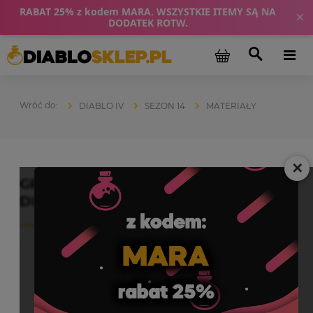
RABAT 25% z kodem MARA. WSZYSTKIE ITEMY SĄ NA
×
DODATEK ROTW.
DIABLO IV
SEZON 14
MATERIAŁY
✕
GREATER LAIR KEY Klucz do Bossów
DIABLO 4 SEZON Klucz Leża