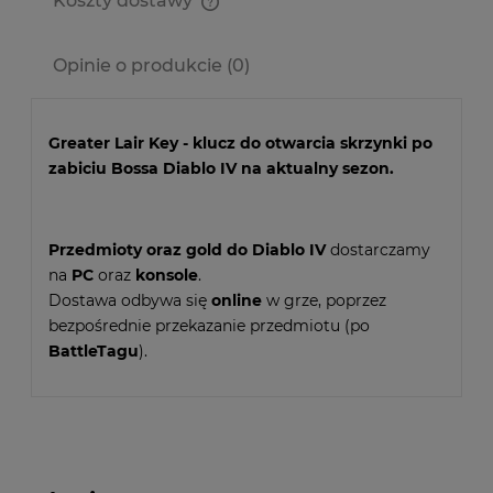
Koszty dostawy
Cena nie zawiera ewentualnych kosztów płatności
Opinie o produkcie (0)
Greater Lair Key - klucz do otwarcia skrzynki po
zabiciu Bossa Diablo IV na aktualny sezon.
Przedmioty oraz gold do Diablo IV
dostarczamy
na
PC
oraz
konsole
.
Dostawa odbywa się
online
w grze, poprzez
bezpośrednie przekazanie przedmiotu (po
BattleTagu
).