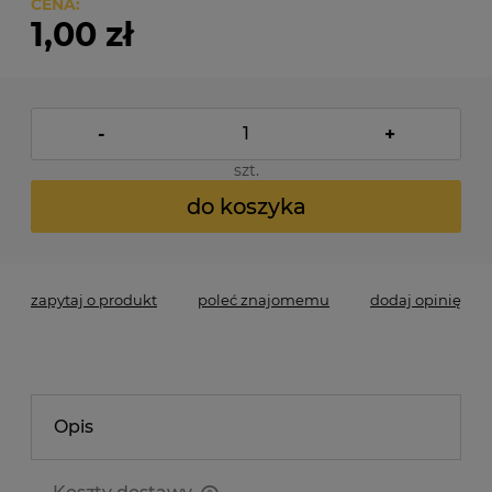
CENA:
1,00 zł
-
+
szt.
do koszyka
zapytaj o produkt
poleć znajomemu
dodaj opinię
Opis