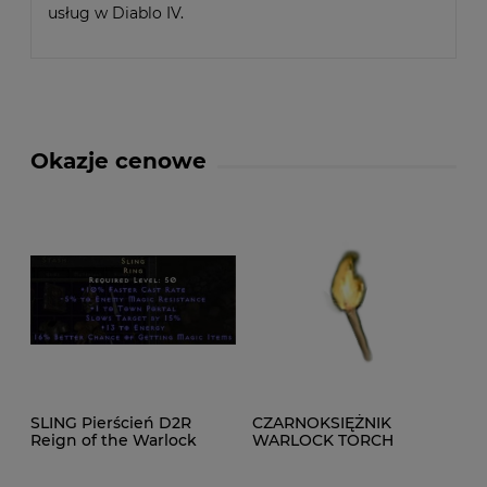
usług w Diablo IV.
Okazje cenowe
SLING Pierścień D2R
CZARNOKSIĘŻNIK
Reign of the Warlock
WARLOCK TORCH
LADDER
Pochodnia D2R NON
LADDER ROTW