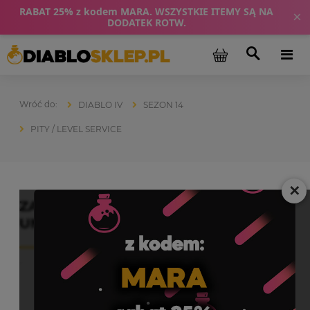
RABAT 25% z kodem MARA. WSZYSTKIE ITEMY SĄ NA
×
DODATEK ROTW.
DIABLO IV
SEZON 14
PITY / LEVEL SERVICE
✕
ZAMÓWIENIE SPECJALNE Diablo 4
UNIKATY LEGENDARKI TALIZMANY