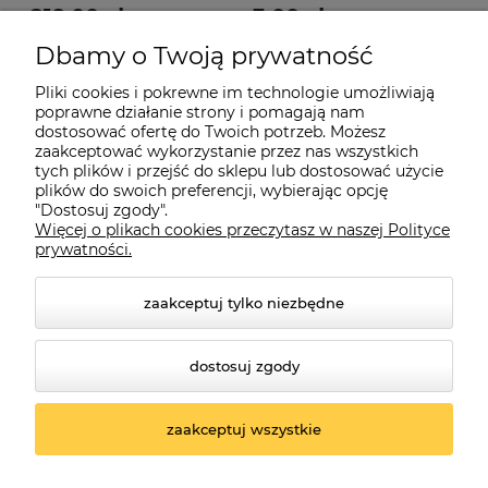
219,00 zł
3,00 zł
Dbamy o Twoją prywatność
249,00 zł
25,00 zł
Cena regularna:
Cena regularna:
249,00 zł
5,00 zł
Najniższa cena:
Najniższa cena:
Pliki cookies i pokrewne im technologie umożliwiają
poprawne działanie strony i pomagają nam
do koszyka
do koszyka
dostosować ofertę do Twoich potrzeb. Możesz
zaakceptować wykorzystanie przez nas wszystkich
tych plików i przejść do sklepu lub dostosować użycie
plików do swoich preferencji, wybierając opcję
"Dostosuj zgody".
Więcej o plikach cookies przeczytasz w naszej Polityce
prywatności.
Informacje
zaakceptuj tylko niezbędne
Płatności i dostawa
dostosuj zgody
O nas
zaakceptuj wszystkie